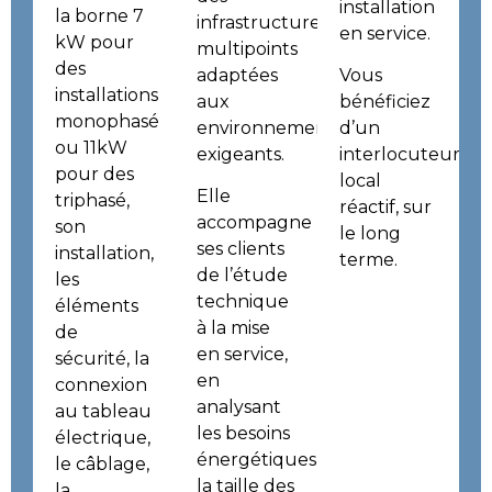
installation
la borne 7
infrastructures
en service.
kW
pour
multipoints
des
adaptées
Vous
installations
aux
bénéficiez
monophasé
environnements
d’un
ou 11kW
exigeants.
interlocuteur
pour des
local
Elle
triphasé
,
réactif, sur
accompagne
son
le long
ses clients
installation,
terme.
de l’étude
les
technique
éléments
à la mise
de
en service,
sécurité, la
en
connexion
analysant
au tableau
les besoins
électrique,
énergétiques,
le câblage,
la taille des
la