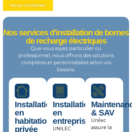
Nous contacter
Nos services d'installation de bornes
de recharge électriques
Que vous soyez particulier ou
professionnel, nous offrons des solutions
complètes et personnalisées selon vos
besoins.
Installations
Installations
Maintenan
en
en
& SAV
habitation
entreprises
Unilec
privée
assure la
UNILEC