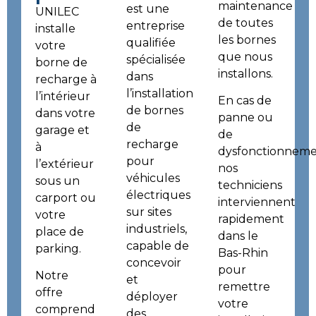
maintenance
est une
UNILEC
de toutes
entreprise
installe
les bornes
qualifiée
votre
qu
e nous
spécialisée
borne de
installons
.
dans
recharge
à
l’installation
l’intérieur
En cas de
de bornes
dans votre
panne ou
de
garage et
de
recharge
à
dysfonctionneme
pour
l’extérieur
nos
véhicules
sous un
techniciens
électriques
carport ou
interviennent
sur sites
votre
rapidement
industriels,
place de
dans le
capable de
parking.
Bas-Rhin
concevoir
pour
Notre
et
remettre
offre
déployer
votre
comprend
des