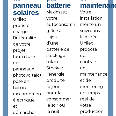
panneaux
batterie
maintenan
solaires
Maximisez
Votre
votre
installation
Unilec
autoconsommation
mérite un
prend en
grâce à
suivi dans
charge
l’ajout
la durée.
l’intégralité
d’une
Unilec
de votre
batterie de
propose
projet :
stockage
des
fourniture
solaire.
contrats
des
Stockez
de
panneaux
l’énergie
maintenance
photovoltaïques,
produite
et de
pose en
le jour
monitoring
toiture,
pour la
en temps
raccordement
consommer
réel de
électrique
le soir ou
votre
et
la nuit,
production
démarches