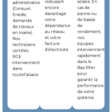
réduisant
solaire. En
administratives
encore
cas de
(Consuel,
davantage
panne ou
Enedis,
votre
de baisse
demande
dépendance
de
de travaux
au réseau
rendement,
en
mairie
).
et votre
nos
Nos
facture
équipes
techniciens
d’électricité.
interviennent
certifiés
rapidement
RGE
dans le
interviennent
Bas-Rhin
dans
pour
tout
e
l
’alsace
.
garantir la
performance
de votre
système.